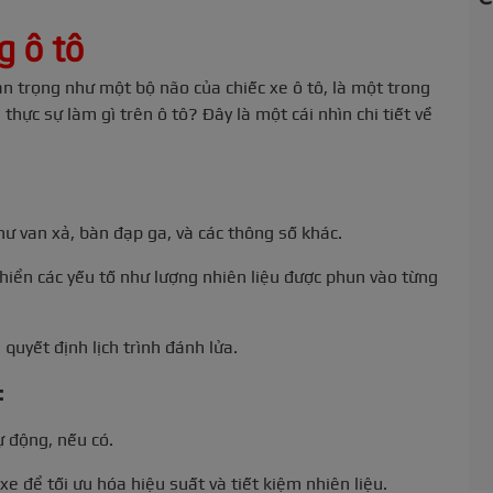
g ô tô
n trọng như một bộ não của chiếc xe ô tô, là một trong
ực sự làm gì trên ô tô? Đây là một cái nhìn chi tiết về
ư van xả, bàn đạp ga, và các thông số khác.
khiển các yếu tố như lượng nhiên liệu được phun vào từng
 quyết định lịch trình đánh lửa.
:
ự động, nếu có.
xe để tối ưu hóa hiệu suất và tiết kiệm nhiên liệu.