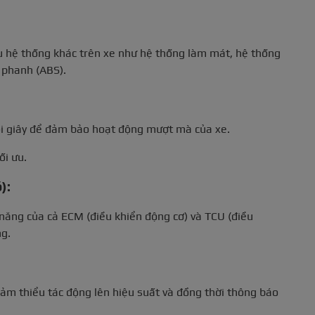
ều hệ thống khác trên xe như hệ thống làm mát, hệ thống
 phanh (ABS).
mỗi giây để đảm bảo hoạt động mượt mà của xe.
ối ưu.
):
năng của cả ECM (điều khiển động cơ) và TCU (điều
g.
iảm thiểu tác động lên hiệu suất và đồng thời thông báo