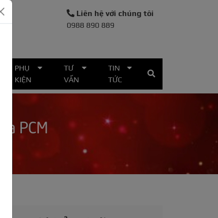
Liên hệ với chúng tôi
0988 890 889
30
PHỤ
TƯ
TIN
KIỆN
VẤN
TỨC
sửa PCM