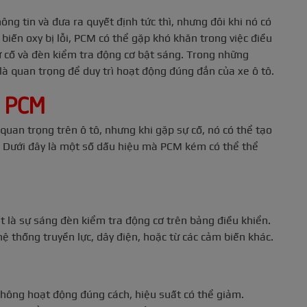
ng tin và đưa ra quyết định tức thì, nhưng đôi khi nó có
m biến oxy bị lỗi, PCM có thể gặp khó khăn trong việc điều
ự cố và đèn kiểm tra động cơ bật sáng. Trong những
là quan trọng để duy trì hoạt động đúng đắn của xe ô tô.
a PCM
an trọng trên ô tô, nhưng khi gặp sự cố, nó có thể tạo
 Dưới đây là một số dấu hiệu mà PCM kém có thể thể
 là sự sáng đèn kiểm tra động cơ trên bảng điều khiển.
ệ thống truyền lực, dây điện, hoặc từ các cảm biến khác.
 không hoạt động đúng cách, hiệu suất có thể giảm.