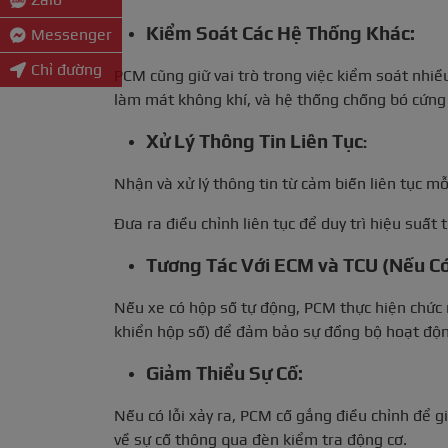
Kiểm Soát Các Hệ Thống Khác:
Messenger
Chỉ đường
PCM cũng giữ vai trò trong việc kiểm soát nhi
làm mát không khí, và hệ thống chống bó cứng
Xử Lý Thông Tin Liên Tục
:
Nhận và xử lý thông tin từ cảm biến liên tục 
Đưa ra điều chỉnh liên tục để duy trì hiệu suất t
Tương Tác Với ECM và TCU (Nếu Có
Nếu xe có hộp số tự động, PCM thực hiện chức 
khiển hộp số) để đảm bảo sự đồng bộ hoạt độn
Giảm Thiểu Sự Cố:
Nếu có lỗi xảy ra, PCM cố gắng điều chỉnh để g
về sự cố thông qua đèn kiểm tra động cơ.