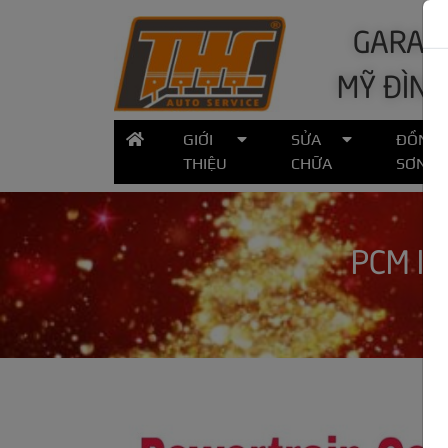
GARA Ô
MỸ ĐÌNH
GIỚI
SỬA
ĐỒNG
THIỆU
CHỮA
SƠN
PCM là