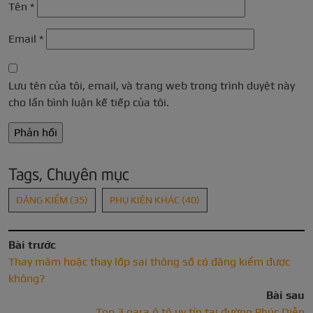
Tên
*
Email
*
Lưu tên của tôi, email, và trang web trong trình duyệt này
cho lần bình luận kế tiếp của tôi.
Tags, Chuyên mục
ĐĂNG KIỂM
(35)
PHỤ KIỆN KHÁC
(40)
Bài trước
Thay mâm hoặc thay lốp sai thông số có đăng kiểm được
không?
Bài sau
Top 3 gara ô tô uy tín tại đường Phúc Diễn