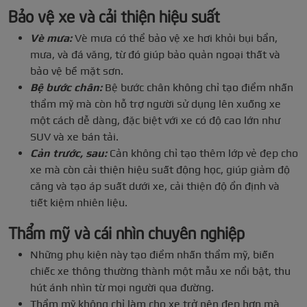
Bảo vệ xe và cải thiện hiệu suất
Vè mưa:
Vè mưa có thể bảo vệ xe hơi khỏi bụi bẩn,
mưa, và đá văng, từ đó giúp bảo quản ngoại thất và
bảo vệ bề mặt sơn.
Bệ bước chân:
Bệ bước chân không chỉ tạo điểm nhấn
thẩm mỹ mà còn hỗ trợ người sử dụng lên xuống xe
một cách dễ dàng, đặc biệt với xe có độ cao lớn như
SUV và xe bán tải.
Cản trước, sau:
Cản không chỉ tạo thêm lớp vẻ đẹp cho
xe mà còn cải thiện hiệu suất động học, giúp giảm độ
căng và tạo áp suất dưới xe, cải thiện độ ổn định và
tiết kiệm nhiên liệu.
Thẩm mỹ và cái nhìn chuyên nghiệp
Những phụ kiện này tạo điểm nhấn thẩm mỹ, biến
chiếc xe thông thường thành một mẫu xe nổi bật, thu
hút ánh nhìn từ mọi người qua đường.
Thẩm mỹ không chỉ làm cho xe trở nên đẹp hơn mà