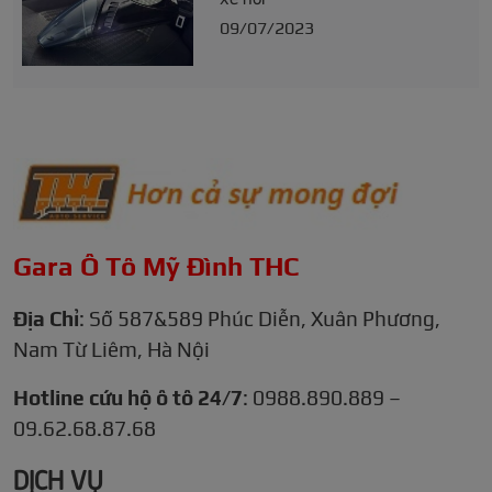
09/07/2023
Gara Ô Tô Mỹ Đình THC
Địa Chỉ
: Số 587&589 Phúc Diễn, Xuân Phương,
Nam Từ Liêm, Hà Nội
Hotline cứu hộ ô tô 24/7
: 0988.890.889 –
09.62.68.87.68
DỊCH VỤ