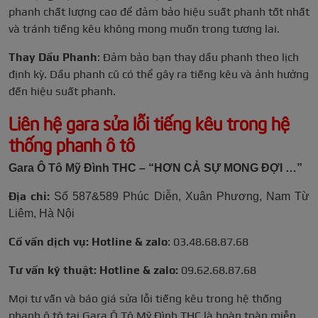
phanh chất lượng cao để đảm bảo hiệu suất phanh tốt nhất
và tránh tiếng kêu không mong muốn trong tương lai.
Thay Dầu Phanh
: Đảm bảo bạn thay dầu phanh theo lịch
định kỳ. Dầu phanh cũ có thể gây ra tiếng kêu và ảnh hưởng
đến hiệu suất phanh.
Liên hệ gara sửa lỗi tiếng kêu trong hệ
thống phanh ô tô
Gara Ô Tô Mỹ Đình THC – “HƠN CẢ SỰ MONG ĐỢI …”
Địa chỉ:
Số 587&589 Phúc Diễn, Xuân Phương, Nam Từ
Liêm, Hà Nội
Cố vấn dịch vụ: Hotline & zalo
: 03.48.68.87.68
Tư vấn kỹ thuật: Hotline & zalo:
09.62.68.87.68
Mọi tư vấn và báo giá sửa lỗi tiếng kêu trong hệ thống
phanh ô tô tại Gara Ô Tô Mỹ Đình THC là hoàn toàn miễn