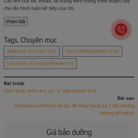
Lưu tên của tôi, email, và trang web trong trình duyệt này
cho lần bình luận kế tiếp của tôi.
Tags, Chuyên mục
BẢNG GIÁ, BÁO GIÁ
(375)
BẢO DƯỠNG ĐỊNH KỲ
(419)
SỬA CHỮA HỆ THỐNG PHANH
(71)
Bài trước
Cách thay, kiểm tra, xả “e” dầu phanh ô tô
Bài sau
Daewoo Lacetti lỗi òa ga, đã thay họng ga 1 lần nhưng
không hết bệnh
Giá bảo dưỡng