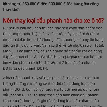
khoảng từ 250.000 đ đến 600.000 đ (đã bao gồm công
thay thế)
Nên thay loại dầu phanh nào cho xe ô tô?
Dù bất kỳ loại dầu nào thì bạn hãy nên chọn sản phẩm đến
từ nhưng thương hiệu có uy tín.
Điều này là giảm đi rủi ro
mua phải dầu kém chất lượng.
Các thương hiệu uy tín hàng
đầu tại thị trường Việt Nam có thể kể tới như Castrol, Total,
Mobil,…
Các hãng này đều có những sản phẩm rất đa dạng
đáp ứng mọi nhu cầu của khách hàng.
Ngoài ra bạn hết sức
lưu ý dầu phanh xe ô tô chủ yếu có 2 loại là dầu phanh
DOT3 và dầu phanh DOT4.
2 loại dầu phanh này sử dụng cho các dòng xe khác nhau
thông thường các dòng xe ô tô đời cũ sử dụng loại dầu
phanh DOT3. Còn đối với các xe ô tô đời mới sử dụng loại
dầu phanh DOT4. Thường trên nắp bình chứa dầu phanh
của xe ô tô thường đã ghi rõ sử dụng loại dầu phanh nào
cho xe ô tô đó.
Để tìm hiểu về bảo dưỡng định kỳ, thay dầu