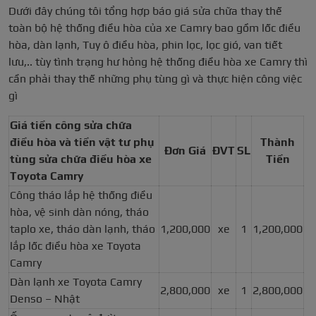
Dưới đây chúng tôi tổng hợp báo giá sửa chữa thay thế
toàn bộ hệ thống điều hòa của xe Camry bao gồm lốc điều
hòa, dàn lạnh, Tuy ô điều hòa, phin lọc, lọc gió, van tiết
lưu,.. tùy tình trạng hư hỏng hệ thống điều hòa xe Camry thì
cần phải thay thế những phụ tùng gì và thực hiện công việc
gì
Giá tiền công sửa chữa
điều hòa và tiền vật tư phụ
Thành
Đơn Giá
ĐVT
SL
tùng sửa chữa điều hòa xe
Tiền
Toyota Camry
Công tháo lắp hệ thống điều
hòa, vệ sinh dàn nóng, tháo
taplo xe, tháo dàn lạnh, tháo
1,200,000
xe
1
1,200,000
lắp lốc điều hòa xe Toyota
Camry
Dàn lạnh xe Toyota Camry
2,800,000
xe
1
2,800,000
Denso – Nhật