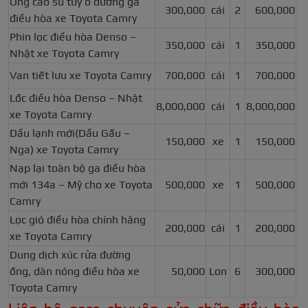
Ống cao su tuy ô đường ga
300,000
cái
2
600,000
điều hòa xe Toyota Camry
Phin lọc điều hòa Denso –
350,000
cái
1
350,000
Nhật xe Toyota Camry
Van tiết lưu xe Toyota Camry
700,000
cái
1
700,000
Lốc điều hòa Denso – Nhật
8,000,000
cái
1
8,000,000
xe Toyota Camry
Dầu lạnh mới(Dầu Gấu –
150,000
xe
1
150,000
Nga) xe Toyota Camry
Nạp lại toàn bộ ga điều hòa
mới 134a – Mỹ cho xe Toyota
500,000
xe
1
500,000
Camry
Lọc gió điều hòa chính hãng
200,000
cái
1
200,000
xe Toyota Camry
Dung dịch xúc rửa đường
ống, dàn nóng điều hòa xe
50,000
Lon
6
300,000
Toyota Camry