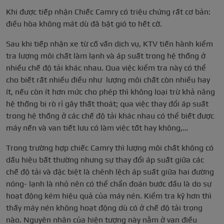
Khi được tiếp nhận Chiếc Camry có triệu chứng rất cơ bản:
điều hòa không mát dù đã bật gió to hết cỡ.
Sau khi tiếp nhận xe từ cố vấn dịch vụ, KTV tiến hành kiểm
tra lượng môi chất làm lạnh và áp suất trong hệ thống ở
nhiều chế độ tải khác nhau. Qua việc kiểm tra này có thể
cho biết rất nhiều điều như
lượng môi chất còn nhiều hay
ít, nếu còn ít hơn mức cho phép thì không loại trừ khả năng
hệ thống bị rò rỉ gây thất thoát; qua việc thay đổi áp suất
trong hệ thống ở các chế độ tải khác nhau có thể biết được
máy nến và van tiết lưu có làm việc tốt hay không,…
Trong trường hợp chiếc Camry thì lượng môi chất không có
dấu hiệu bất thường nhưng sự thay đổi áp suất giữa các
chế độ tải và đặc biệt là chênh lệch áp suất giữa hai đường
nóng- lạnh là nhỏ nên có thể chẩn đoán bước đầu là do sự
hoạt động kém hiệu quả của máy nén. Kiểm tra kỹ hơn thì
thấy máy nén không hoạt động dù có ở chế độ tải trọng
nào. Nguyên nhân của hiện tượng này nằm ở van điều