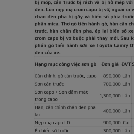
bị móp, cản trước bị rách và bị hở mép với
đèn. Còn nẹp mạ crom capo bị vỡ, ngoài ra 
chân đèn pha bị gãy và biến số phía trước
phần mica. Thợ gò tiến hành gò, hàn căn ch
trước, hàn chân đèn pha, ép lại biển số x
crom capo bị vỡ buộc phải thay mới. Sau k
phần gò tiến hành sơn xe Toyota Camry t
đen của xe.
Hạng mục công việc sơn gò
Đơn giá
ĐVT
Căn chỉnh, gò cản trước, capo
850,000
Lần
Sơn cản trước
700,000
Lần
Sơn capo + Sơn dặm mặt
1,300,000
Lần
trong capo
Hàn, căn chỉnh chân đèn pha
400,000
Lần
lái
Nẹp mạ capo LD
900,000
Cái
Ép biển số trước
300,000
Lần