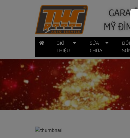
GARA Ô
MỸ ĐÌNH
GIỚI
SỬA
ĐỒNG
THIỆU
CHỮA
SƠN