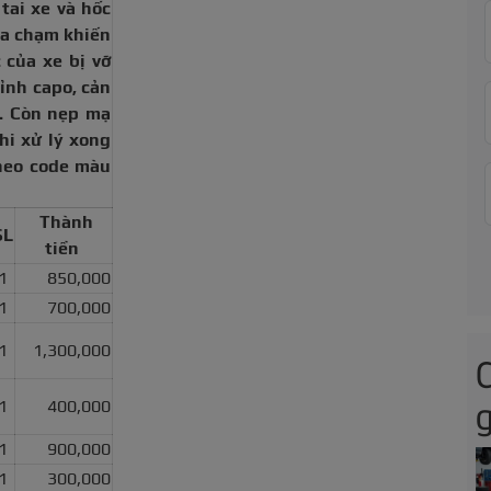
 tai xe và hốc
va chạm khiến
 của xe bị vỡ
ỉnh capo, cản
e. Còn nẹp mạ
hi xử lý xong
heo code màu
Thành
SL
tiền
1
850,000
1
700,000
1
1,300,000
g
1
400,000
1
900,000
1
300,000