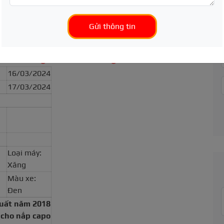
Gửi thông tin
ơn xe Toyota Camry
16/03/2024
17/03/2024
Loại máy:
Xăng
Màu xe:
Đen
xuất năm 2018
 cho nắp capo