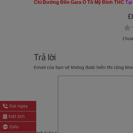
Chỉ Đường Đến Gara Ô Tô Mỹ Đình THC
Tại
Đ
Chưa
Trả lời
Email của bạn sẽ không được hiển thị công khai
Gọi ngay
Đặt lịch
Zalo
Bình luận
*