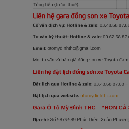
Tổng tiền (trước thuế):
Liên hệ gara đồng sơn xe Toyot
Cố vấn dịch vụ: Hotline & zalo
: 03.48.68.87.6
Tư vấn kỹ thuật: Hotline & zalo:
09.62.68.87.
Email:
otomydinhthc@gmail.com
Mọi tư vấn và báo giá đồng sơn xe Toyota Cam
Liên hệ đặt lịch đồng sơn xe Toyota 
Đặt lịch qua Hotline & zalo
: 03.48.68.87.68 –
Đặt lịch qua website
:
otomydinhthc.com
Gara Ô Tô Mỹ Đình THC – “HƠN C
Địa chỉ:
Số 587&589 Phúc Diễn, Xuân Phương