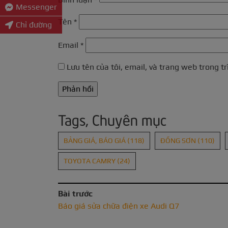
Messenger
Tên
*
Chỉ đường
Email
*
Lưu tên của tôi, email, và trang web trong tr
Tags, Chuyên mục
BẢNG GIÁ, BÁO GIÁ
(118)
ĐỒNG SƠN
(110)
TOYOTA CAMRY
(24)
Bài trước
Báo giá sửa chữa điện xe Audi Q7