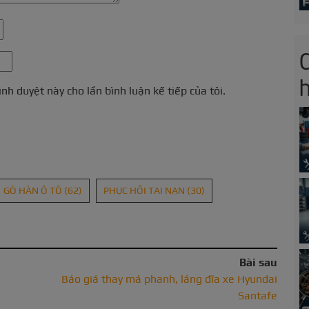
h
ình duyệt này cho lần bình luận kế tiếp của tôi.
GÒ HÀN Ô TÔ
(62)
PHỤC HỒI TAI NẠN
(30)
Bài sau
Báo giá thay má phanh, láng đĩa xe Hyundai
Santafe