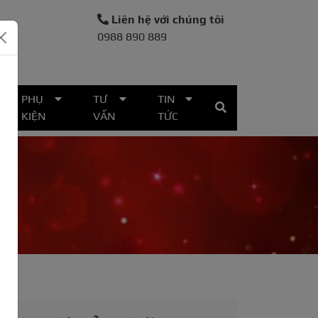
Liên hệ với chúng tôi
0988 890 889
30
PHỤ
TƯ
TIN
KIỆN
VẤN
TỨC
y