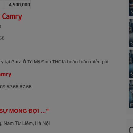
4,500,000
a Camry
8
68
ry tại Gara Ô Tô Mỹ Đình THC là hoàn toàn miễn phí
Camry
09.62.68.87.68
Ả SỰ MONG ĐỢI …”
, Nam Từ Liêm, Hà Nội