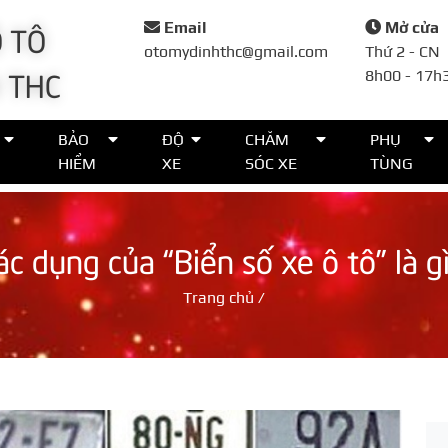
 TÔ
Email
Mở cửa
otomydinhthc@gmail.com
Thứ 2 - CN
 THC
8h00 - 17h
Đặt lịch
BẢO
ĐỘ
CHĂM
PHỤ
HIỂM
XE
SÓC XE
TÙNG
Họ tên*
ác dụng của “Biển số xe ô tô” là gì
Số điện thoại*
Trang chủ
/
Thời gian*
Lời nhắn