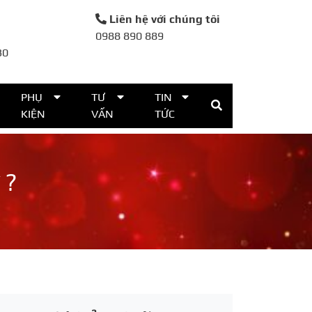
Liên hệ với chúng tôi
0988 890 889
30
PHỤ
TƯ
TIN
KIỆN
VẤN
TỨC
 ?