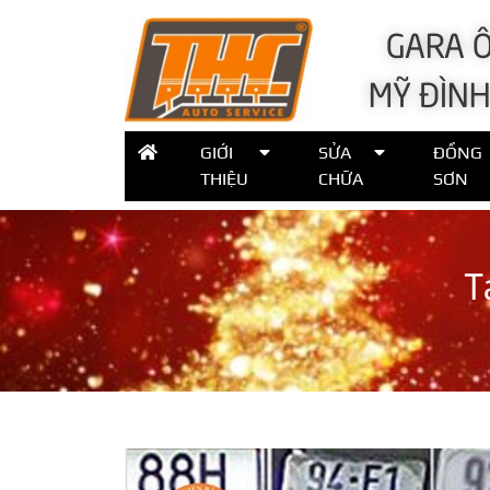
GARA Ô
MỸ ĐÌNH
GIỚI
SỬA
ĐỒNG
THIỆU
CHỮA
SƠN
T