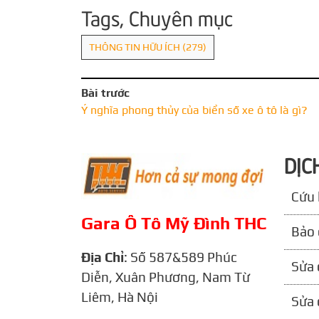
Tags, Chuyên mục
THÔNG TIN HỮU ÍCH
(279)
Bài trước
Ý nghĩa phong thủy của biển số xe ô tô là gì?
DỊC
Cứu 
Gara Ô Tô Mỹ Đình THC
Bảo 
Địa Chỉ
: Số 587&589 Phúc
Sửa 
Diễn, Xuân Phương, Nam Từ
Liêm, Hà Nội
Sửa 