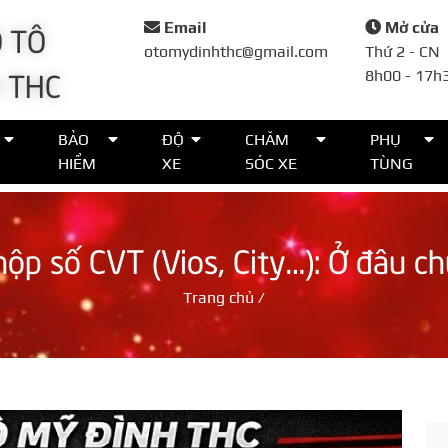
 TÔ
Email
Mở cửa
otomydinhthc@gmail.com
Thứ 2 - CN
 THC
8h00 - 17h
Đặt lịch
BẢO
ĐỘ
CHĂM
PHỤ
HIỂM
XE
SÓC XE
TÙNG
Họ tên*
ộp số CVT (Vios, City…): Ở đâu c
Số điện thoại*
Trang chủ
/
Thời gian*
Lời nhắn