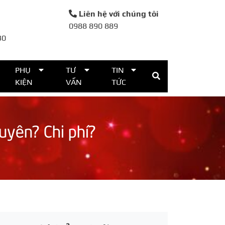
Liên hệ với chúng tôi
0988 890 889
30
PHỤ
TƯ
TIN
KIỆN
VẤN
TỨC
huyên? Chi phí?