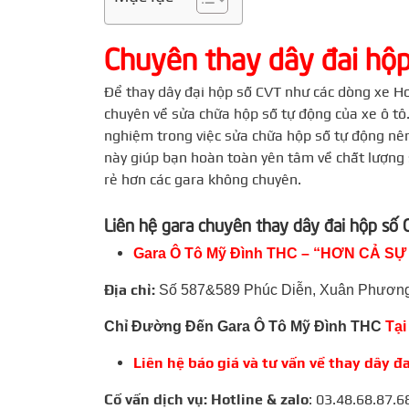
Chuyên thay dây đai hộp
Để thay dây đại hộp số CVT như các dòng xe Ho
chuyên về sửa chữa hộp số tự động của xe ô tô.
nghiệm trong việc sửa chữa hộp số tự động nên
này giúp bạn hoàn toàn yên tâm về chất lượng 
rẻ hơn các gara không chuyên.
Liên hệ gara chuyên thay dây đai hộp số
Gara Ô Tô Mỹ Đình THC – “HƠN CẢ S
Địa chỉ:
Số 587&589 Phúc Diễn, Xuân Phương
Chỉ Đường Đến Gara Ô Tô Mỹ Đình THC
Tại
Liên hệ báo giá và tư vấn về thay dây đ
Cố vấn dịch vụ: Hotline & zalo
: 03.48.68.87.6