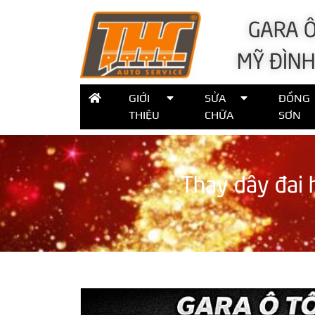
GARA Ô
MỸ ĐÌNH
GIỚI
SỬA
ĐỒNG
THIỆU
CHỮA
SƠN
Thay dây đai h