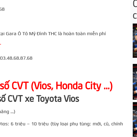
68
 tại Gara Ô Tô Mỹ Đình THC là hoàn toàn miễn phí
T
 03.48.68.87.68
 số CVT (Vios, Honda City …)
 số CVT xe Toyota Vios
 hãng …)
s: 6 triệu – 10 triệu (tùy loại phụ tùng: mới, cũ, chính