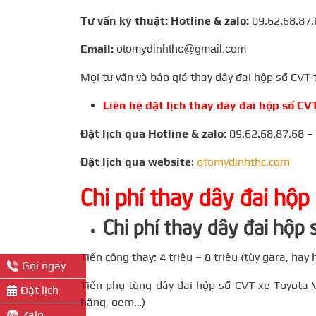
Tư vấn kỹ thuật: Hotline & zalo:
09.62.68.87.
Email:
otomydinhthc@gmail.com
Mọi tư vấn và báo giá thay dây đai hộp số CVT
Liên hệ đặt lịch thay dây đai hộp số CV
Đặt lịch qua Hotline & zalo
:
09.62.68.87.68 –
Đặt lịch qua website
:
otomydinhthc.com
Chi phí thay dây đai hộp
Chi phí thay dây đai hộp
Tiền công thay: 4 triệu – 8 triệu (tùy gara, hay
Gọi ngay
Tiền phụ tùng dây đai hộp số CVT xe Toyota Vio
Đặt lịch
hãng, oem…)
Zalo