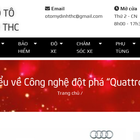
 TÔ
Email
Mở cửa
otomydinhthc@gmail.com
Thứ 2 - CN
 THC
8h00 - 17h
Đặt lịch
BẢO
ĐỘ
CHĂM
PHỤ
HIỂM
XE
SÓC XE
TÙNG
Họ tên*
ểu về Công nghệ đột phá “Quattr
Số điện thoại*
Trang chủ
/
Thời gian*
Lời nhắn