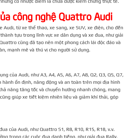
i, nhưng có nhược điểm là chưa được kiểm chứng thực tế.
của công nghệ Quattro Audi
 Audi, từ xe thể thao, xe sang, xe SUV, xe điện, cho đến
thành tựu trong lĩnh vực xe dân dụng và xe đua, như giải
. Quattro cũng đã tạo nên một phong cách lái độc đáo và
oàn, mạnh mẽ và thú vị cho người sử dụng.
ng của Audi, như A3, A4, A5, A6, A7, A8, Q2, Q3, Q5, Q7,
ận hành ổn định, năng động và an toàn trên mọi địa hình
có khả năng tăng tốc và chuyển hướng nhanh chóng, mang
cũng giúp xe tiết kiệm nhiên liệu và giảm khí thải, góp
ua của Audi, như Quattro S1, R8, R10, R15, R18, v.v.
ởng trong các cuộc đua danh tiếng, như giải đua Rally,