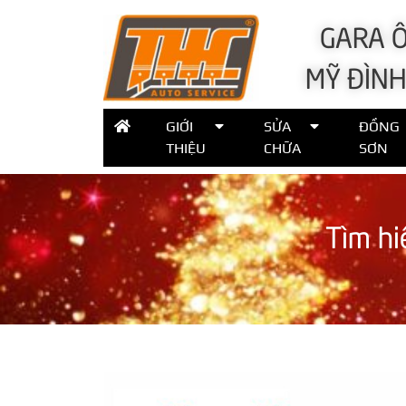
GARA Ô
MỸ ĐÌNH
GIỚI
SỬA
ĐỒNG
THIỆU
CHỮA
SƠN
Tìm hi