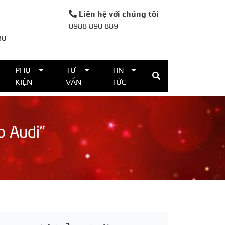
Liên hệ với chúng tôi
0988 890 889
30
PHỤ
TƯ
TIN
KIỆN
VẤN
TỨC
o Audi”