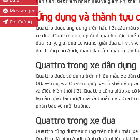
tiên tiến, tiết kiệm nhiên liệu và giảm khí thả
Messenger
Ứng dụng và thành tựu 
Chỉ đường
Quattro được ứng dụng trên hầu hết các mẫu xe
xe đua. Quattro đã giúp Audi giành được nhiều 
đua Rally, giải đua Le Mans, giải đua DTM, v.v
đặc trưng cho Audi, mang lại cảm giác lái an t
Quattro trong xe dân dụng
Quattro được sử dụng trên nhiều mẫu xe dân dụ
Q8, e-tron, v.v. Quattro giúp xe có khả năng v
và điều kiện thời tiết. Quattro cũng giúp xe 
lại cảm giác lái mượt mà và thoải mái. Quattro 
phần bảo vệ môi trường.
Quattro trong xe đua
Quattro cũng được sử dụng trên nhiều mẫu xe đ
Quattro đã giúp Audi giành được nhiều giải thư