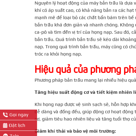
Nguyên lý hoạt động của máy bắn trấu là dựa v
khí có áp suất cao, có khả năng bắn ra các hạt t
mạnh mẽ để loại bỏ các chất bẩn bám trên bề
bắn trấu khá đơn giản và nhanh chóng. Không c
ca-pô và tìm đến vị trí của họng nạp. Sau đó,
bắn trấu. Quá trình bắn trấu sẽ kéo dài khoản
nạp. Trong quá trình bắn trấu, máy cũng có chứ
tróc ra khỏi họng nạp.
Hiệu quả của phương ph
Phương pháp bắn trấu mang lại nhiều hiệu quả 
Tăng hiệu suất động cơ và tiết kiệm nhiên l
Khi họng nạp được vệ sinh sạch sẽ, hỗn hợp kh
dễ dàng và đồng đều, giúp động cơ hoạt động t
Gọi ngay
cơ, giảm tiêu hao nhiên liệu và tăng tuổi thọ c
Đặt lịch
Giảm khí thải và bảo vệ môi trường:
Zalo