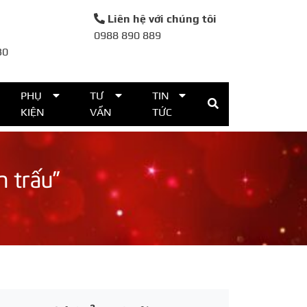
Liên hệ với chúng tôi
0988 890 889
30
PHỤ
TƯ
TIN
KIỆN
VẤN
TỨC
n trấu”