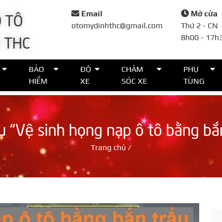
 TÔ
Email
Mở cửa
otomydinhthc@gmail.com
Thứ 2 - CN
 THC
8h00 - 17h
Đặt lịch
BẢO
ĐỘ
CHĂM
PHỤ
HIỂM
XE
SÓC XE
TÙNG
Họ tên*
ụ “Vệ sinh họng nạp ô tô bằng bắ
Số điện thoại*
Trang chủ
/
Thời gian*
Lời nhắn