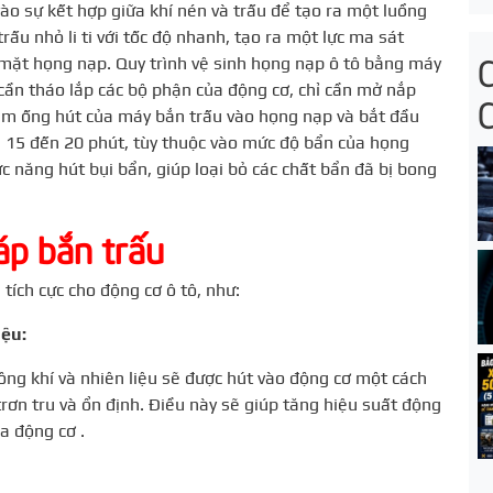
ào sự kết hợp giữa khí nén và trấu để tạo ra một luồng
rấu nhỏ li ti với tốc độ nhanh, tạo ra một lực ma sát
 mặt họng nạp.
Quy trình vệ sinh họng nạp ô tô bằng máy
ần tháo lắp các bộ phận của động cơ, chỉ cần mở nắp
 cắm ống hút của máy bắn trấu vào họng nạp và bắt đầu
g 15 đến 20 phút, tùy thuộc vào mức độ bẩn của họng
c năng hút bụi bẩn, giúp loại bỏ các chất bẩn đã bị bong
áp bắn trấu
tích cực cho động cơ ô tô, như:
iệu:
ông khí và nhiên liệu sẽ được hút vào động cơ một cách
rơn tru và ổn định. Điều này sẽ giúp tăng hiệu suất động
ủa động cơ .