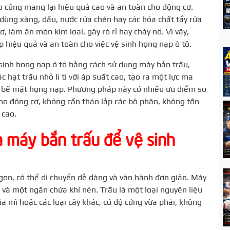
 cũng mang lại hiệu quả cao và an toàn cho động cơ.
ùng xăng, dầu, nước rửa chén hay các hóa chất tẩy rửa
, làm ăn mòn kim loại, gây rò rỉ hay cháy nổ. Vì vậy,
 hiệu quả và an toàn cho việc vệ sinh họng nạp ô tô.
inh họng nạp ô tô bằng cách sử dụng máy bắn trấu,
 hạt trấu nhỏ li ti với áp suất cao, tạo ra một lực ma
 bề mặt họng nạp. Phương pháp này có nhiều ưu điểm so
ho động cơ, không cần tháo lắp các bộ phận, không tốn
 cao.
 máy bắn trấu để vệ sinh
 gọn, có thể di chuyển dễ dàng và vận hành đơn giản. Máy
 và một ngăn chứa khí nén. Trấu là một loại nguyên liệu
úa mì hoặc các loại cây khác, có độ cứng vừa phải, không