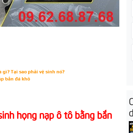
 gì? Tại sao phải vệ sinh nó?
áp bắn đá khô
 sinh họng nạp ô tô bằng bắn