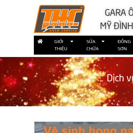
GARA Ô
MỸ ĐÌNH
GIỚI
SỬA
ĐỒNG
THIỆU
CHỮA
SƠN
Dịch v