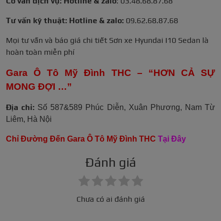
Cố vấn dịch vụ: Hotline & zalo
: 03.48.68.87.68
Tư vấn kỹ thuật: Hotline & zalo:
09.62.68.87.68
Mọi tư vấn và báo giá chi tiết Sơn xe Hyundai I10 Sedan là
hoàn toàn miễn phí
Gara Ô Tô Mỹ Đình THC – “HƠN CẢ SỰ
MONG ĐỢI …”
Địa chỉ:
Số 587&589 Phúc Diễn, Xuân Phương, Nam Từ
Liêm, Hà Nội
Chỉ Đường Đến Gara Ô Tô Mỹ Đình THC
Tại Đây
Đánh giá
Chưa có ai đánh giá