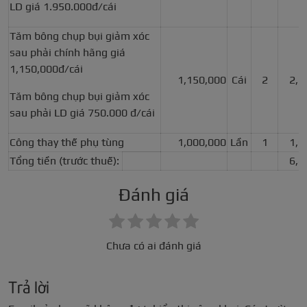
LD giá 1.950.000đ/cái
Tăm bông chụp bụi giảm xóc
sau phải chính hãng giá
1,150,000đ/cái
1,150,000
Cái
2
2,3
Tăm bông chụp bụi giảm xóc
sau phải LD giá 750.000 đ/cái
Công thay thế phụ tùng
1,000,000
Lần
1
1,0
Tổng tiền (trước thuế):
6,8
Đánh giá
Chưa có ai đánh giá
Trả lời