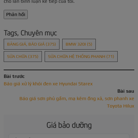
cho lần bình luận kế tiếp của tôi.
Tags, Chuyên mục
BẢNG GIÁ, BÁO GIÁ
(375)
BMW 320I
(5)
SỬA CHỮA
(375)
SỬA CHỮA HỆ THỐNG PHANH
(71)
Bài trước
Báo giá xử lý khói đen xe Hyundai Starex
Bài sau
Báo giá sơn phủ gầm, mạ kẽm ống xả, sơn phanh xe
Toyota Hilux
Giá bảo dưỡng