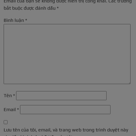
Email của bạn sẽ không được hiển thị công khai.
Các trường
bắt buộc được đánh dấu
*
Bình luận
*
Tên
*
Email
*
Lưu tên của tôi, email, và trang web trong trình duyệt này