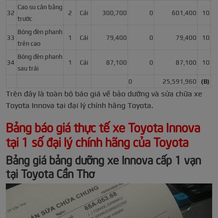
Cao su cân bằng
32
2
Cái
300,700
0
601,400
10
trước
Bóng đèn phanh
33
1
Cái
79,400
0
79,400
10
trên cao
Bóng đèn phanh
34
1
Cái
87,100
0
87,100
10
sau trái
0
25,591,960
(B)
Trên đây là toàn bộ báo giá về bảo dưỡng và sửa chữa xe
Toyota Innova tại đại lý chính hãng Toyota.
Bảng báo giá thực tế xe Toyota Innova
tại 1 số đại lý chính hãng của Toyota
Bảng giá bảng dưỡng xe Innova cấp 1 vạn
tại Toyota Cần Thơ