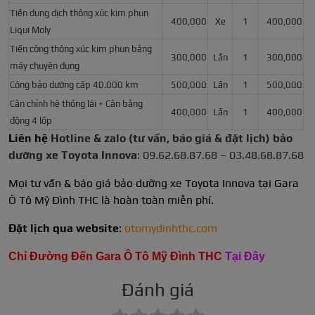
Tiền dung dịch thông xúc kim phun
400,000
Xe
1
400,000
Liqui Moly
Tiền công thông xúc kim phun bằng
300,000
Lần
1
300,000
máy chuyên dụng
Công bảo dưỡng cấp 40.000 km
500,000
Lần
1
500,000
Căn chỉnh hệ thống lái + Cân bằng
400,000
Lần
1
400,000
động 4 lốp
Liên hệ
Hotline & zalo (tư vấn, báo giá & đặt lịch) bảo
dưỡng xe Toyota Innova
:
09.62.68.87.68 – 03.48.68.87.68
Mọi tư vấn & báo giá bảo dưỡng xe Toyota Innova tại Gara
Ô Tô Mỹ Đình THC là hoàn toàn miễn phí.
Đặt lịch qua website
:
otomydinhthc.com
Chỉ Đường Đến Gara Ô Tô Mỹ Đình THC
Tại Đây
Đánh giá