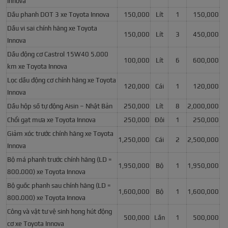
Innova
Dầu phanh DOT 3 xe Toyota Innova
150,000
Lít
1
150,000
Dầu vi sai chính hãng xe Toyota
150,000
Lít
3
450,000
Innova
Dầu động cơ Castrol 15W40 5.000
100,000
Lít
6
600,000
km xe Toyota Innova
Lọc dầu động cơ chính hãng xe Toyota
120,000
Cái
1
120,000
Innova
Dầu hộp số tự động Aisin – Nhật Bản
250,000
Lít
8
2,000,000
Chổi gạt mưa xe Toyota Innova
250,000
Đôi
1
250,000
Giảm xóc trước chính hãng xe Toyota
1,250,000
Cái
2
2,500,000
Innova
Bộ má phanh trước chính hãng (LD =
1,950,000
Bộ
1
1,950,000
800.000) xe Toyota Innova
Bộ guốc phanh sau chính hãng (LD =
1,600,000
Bộ
1
1,600,000
800.000) xe Toyota Innova
Công và vật tư vệ sinh họng hút động
500,000
Lần
1
500,000
cơ xe Toyota Innova