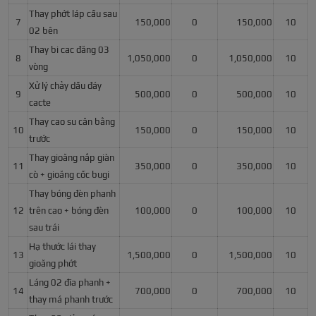
Thay phớt láp cầu sau
7
150,000
0
150,000
10
02 bên
Thay bi cac đăng 03
8
1,050,000
0
1,050,000
10
vòng
Xử lý chảy dầu đáy
9
500,000
0
500,000
10
cacte
Thay cao su cân bằng
10
150,000
0
150,000
10
trước
Thay gioăng nắp giàn
11
350,000
0
350,000
10
cò + gioăng cốc bugi
Thay bóng đèn phanh
12
trên cao + bóng đèn
100,000
0
100,000
10
sau trái
Hạ thước lái thay
13
1,500,000
0
1,500,000
10
gioăng phớt
Láng 02 đĩa phanh +
14
700,000
0
700,000
10
thay má phanh trước