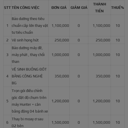
THÀNH
STT
TÊN CÔNG VIỆC
ĐƠN GIÁ
GIẢM GIÁ
THUẾ%
TIỀN
Bảo dưỡng theo tiêu
1
chuẩn cấp lớn thay vật
1,100,000
0
1,100,000
10
tư tiêu chuẩn
2
Vệ sinh họng hút
250,000
0
250,000
10
Bảo dưỡng máy đề,
3
máy phát , thay chổi
1,000,000
0
1,000,000
10
than
VỆ SINH BUỒNG ĐỐT
4
BẰNG CÔNG NGHỆ
350,000
0
350,000
10
BG
Trọn gói điều chỉnh
góc đặt độ chụm trên
5
1,200,000
0
1,200,000
10
máy Hunter + cân
bằng động 04 bánh xe
Thay bi moay ơ sau
6
1,500,000
0
1,500,000
10
02 bên