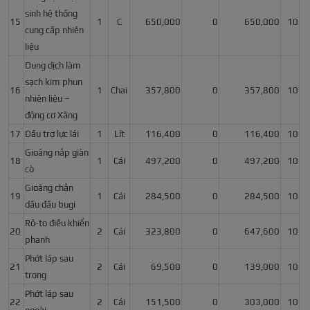
sinh hệ thống
15
1
C
650,000
0
650,000
10
cung cấp nhiên
liệu
Dung dịch làm
sạch kim phun
16
1
Chai
357,800
0
357,800
10
nhiên liệu –
động cơ Xăng
17
Dầu trợ lực lái
1
Lít
116,400
0
116,400
10
Gioăng nắp giàn
18
1
Cái
497,200
0
497,200
10
cò
Gioăng chắn
19
1
Cái
284,500
0
284,500
10
dầu đầu bugi
Rô-to điều khiển
20
2
Cái
323,800
0
647,600
10
phanh
Phớt láp sau
21
2
Cái
69,500
0
139,000
10
trong
Phớt láp sau
22
2
Cái
151,500
0
303,000
10