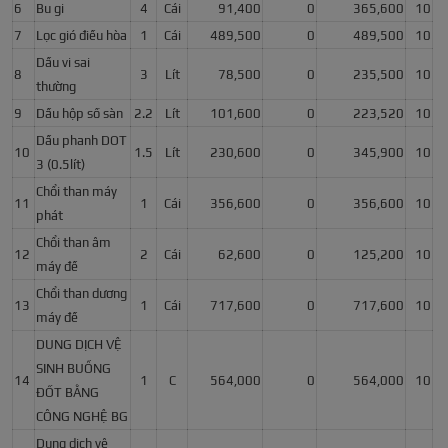
6
Bu gi
4
Cái
91,400
0
365,600
10
7
Lọc gió điều hòa
1
Cái
489,500
0
489,500
10
Dầu vi sai
8
3
Lít
78,500
0
235,500
10
thường
9
Dầu hộp số sàn
2.2
Lít
101,600
0
223,520
10
Dầu phanh DOT
10
1.5
Lít
230,600
0
345,900
10
3 (0.5lít)
Chổi than máy
11
1
Cái
356,600
0
356,600
10
phát
Chổi than âm
12
2
Cái
62,600
0
125,200
10
máy đề
Chổi than dương
13
1
Cái
717,600
0
717,600
10
máy đề
DUNG DỊCH VỆ
SINH BUỒNG
14
1
C
564,000
0
564,000
10
ĐỐT BẰNG
CÔNG NGHỆ BG
Dung dịch vệ