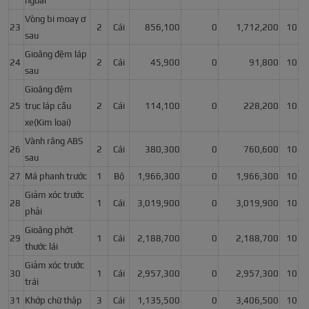
ngoài
Vòng bi moay ơ
23
2
Cái
856,100
0
1,712,200
10
sau
Gioăng đệm láp
24
2
Cái
45,900
0
91,800
10
sau
Gioăng đệm
25
trục láp cầu
2
Cái
114,100
0
228,200
10
xe(Kim loại)
Vành răng ABS
26
2
Cái
380,300
0
760,600
10
sau
27
Má phanh trước
1
Bộ
1,966,300
0
1,966,300
10
Giảm xóc trước
28
1
Cái
3,019,900
0
3,019,900
10
phải
Gioăng phớt
29
1
Cái
2,188,700
0
2,188,700
10
thước lái
Giảm xóc trước
30
1
Cái
2,957,300
0
2,957,300
10
trái
31
Khớp chữ thập
3
Cái
1,135,500
0
3,406,500
10