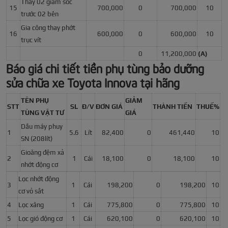
Thay 02 giảm sóc
15
700,000
0
700,000
10
trước 02 bên
Gia công thay phớt
16
600,000
0
600,000
10
trục vít
0
11,200,000
(A)
Báo giá chi tiết tiền phụ tùng bảo dưỡng
sửa chữa xe Toyota Innova tại hãng
TÊN PHỤ
GIẢM
STT
SL
Đ/V
ĐƠN GIÁ
THÀNH TIỀN
THUẾ%
TÙNG VẬT TƯ
GIÁ
Dầu máy phuy
1
5.6
Lít
82,400
0
461,440
10
SN (208lít)
Gioăng đệm xả
2
1
Cái
18,100
0
18,100
10
nhớt động cơ
Lọc nhớt động
3
1
Cái
198,200
0
198,200
10
cơ vỏ sắt
4
Lọc xăng
1
Cái
775,800
0
775,800
10
5
Lọc gió động cơ
1
Cái
620,100
0
620,100
10