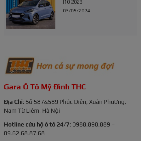
I10 2023
03/05/2024
Gara Ô Tô Mỹ Đình THC
Địa Chỉ
: Số 587&589 Phúc Diễn, Xuân Phương,
Nam Từ Liêm, Hà Nội
Hotline cứu hộ ô tô 24/7
: 0988.890.889 –
09.62.68.87.68