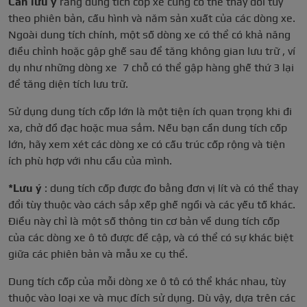
Cần lưu ý
rằng dung tích cốp xe cũng có thể thay đổi tùy
theo phiên bản, cấu hình và năm sản xuất của các dòng xe.
Ngoài dung tích chính, một số dòng xe có thể có khả năng
điều chỉnh hoặc gập ghế sau để tăng không gian lưu trữ , ví
dụ như những dòng xe 7 chỗ có thể gập hàng ghế thứ 3 lại
để tăng diện tích lưu trữ.
Sử dụng dung tích cốp lớn là một tiện ích quan trọng khi đi
xa, chở đồ đạc hoặc mua sắm. Nếu bạn cần dung tích cốp
lớn, hãy xem xét các dòng xe có cấu trúc cốp rộng và tiện
ích phù hợp với nhu cầu của mình.
*Lưu ý
: dung tích cốp được đo bằng đơn vị lít và có thể thay
đổi tùy thuộc vào cách sắp xếp ghế ngồi và các yếu tố khác.
Điều này chỉ là một số thông tin cơ bản về dung tích cốp
của các dòng xe ô tô được đề cập, và có thể có sự khác biệt
giữa các phiên bản và mẫu xe cụ thể.
Dung tích cốp của mỗi dòng xe ô tô có thể khác nhau, tùy
thuộc vào loại xe và mục đích sử dụng. Dù vậy, dựa trên các