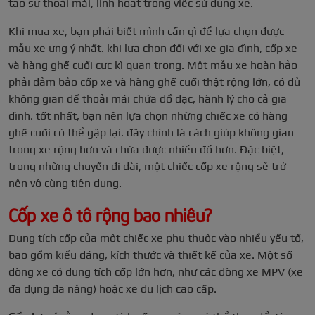
tạo sự thoải mái, linh hoạt trong việc sử dụng xe.
Khi mua xe, bạn phải biết mình cần gì để lựa chọn được
mẫu xe ưng ý nhất. khi lựa chọn đối với xe gia đình, cốp xe
và hàng ghế cuối cực kì quan trọng. Một mẫu xe hoàn hảo
phải đảm bảo cốp xe và hàng ghế cuối thật rộng lớn, có đủ
không gian để thoải mái chứa đồ đạc, hành lý cho cả gia
đình. tốt nhất, bạn nên lựa chọn những chiếc xe có hàng
ghế cuối có thể gập lại. đây chính là cách giúp không gian
trong xe rộng hơn và chứa được nhiều đồ hơn. Đặc biệt,
trong những chuyến đi dài, một chiếc cốp xe rộng sẽ trở
nên vô cùng tiện dụng.
Cốp xe ô tô rộng bao nhiêu?
Dung tích cốp của một chiếc xe phụ thuộc vào nhiều yếu tố,
bao gồm kiểu dáng, kích thước và thiết kế của xe. Một số
dòng xe có dung tích cốp lớn hơn, như các dòng xe MPV (xe
đa dụng đa năng) hoặc xe du lịch cao cấp.