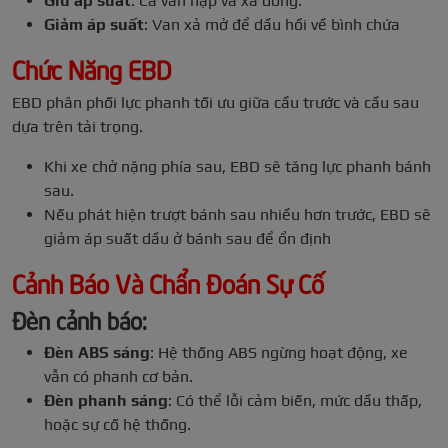
Giữ áp suất
: Cả van nạp và xả đóng.
Giảm áp suất
: Van xả mở để dầu hồi về bình chứa
Chức Năng EBD
EBD phân phối lực phanh tối ưu giữa cầu trước và cầu sau
dựa trên tải trọng.
Khi xe chở nặng phía sau, EBD sẽ tăng lực phanh bánh
sau.
Nếu phát hiện trượt bánh sau nhiều hơn trước, EBD sẽ
giảm áp suất dầu ở bánh sau để ổn định
Cảnh Báo Và Chẩn Đoán Sự Cố
Đèn cảnh báo:
Đèn ABS sáng
: Hệ thống ABS ngừng hoạt động, xe
vẫn có phanh cơ bản.
Đèn phanh sáng
: Có thể lỗi cảm biến, mức dầu thấp,
hoặc sự cố hệ thống.