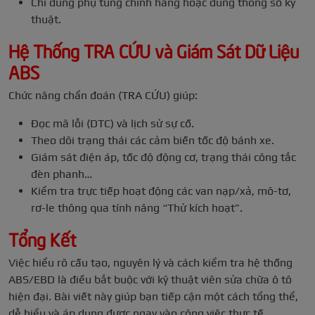
Chỉ dùng phụ tùng chính hãng hoặc đúng thông số kỹ
thuật.
Hệ Thống TRA CỨU và Giám Sát Dữ Liệu
ABS
Chức năng chẩn đoán (TRA CỨU) giúp:
Đọc mã lỗi (DTC) và lịch sử sự cố.
Theo dõi trạng thái các cảm biến tốc độ bánh xe.
Giám sát điện áp, tốc độ động cơ, trạng thái công tắc
đèn phanh…
Kiểm tra trực tiếp hoạt động các van nạp/xả, mô-tơ,
rơ-le thông qua tính năng “Thử kích hoạt”.
Tổng Kết
Việc hiểu rõ cấu tạo, nguyên lý và cách kiểm tra hệ thống
ABS/EBD là điều bắt buộc với kỹ thuật viên sửa chữa ô tô
hiện đại. Bài viết này giúp bạn tiếp cận một cách tổng thể,
dễ hiểu và áp dụng được ngay vào công việc thực tế