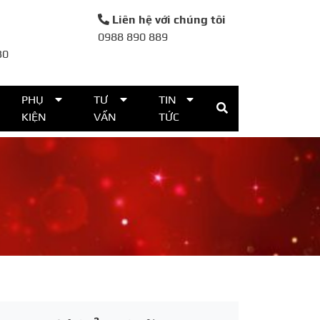
Liên hệ với chúng tôi
0988 890 889
30
PHỤ
TƯ
TIN
KIỆN
VẤN
TỨC