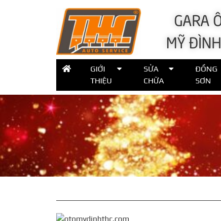
GARA Ô
MỸ ĐÌNH
GIỚI
SỬA
ĐỒNG
THIỆU
CHỮA
SƠN