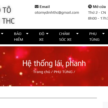
 TÔ
Email
Mở cửa
otomydinhthc@gmail.com
Thứ 2 - CN
 THC
8h00 - 17h
Đặt lịch
BẢO
ĐỘ
CHĂM
PHỤ
HIỂM
XE
SÓC XE
TÙNG
Họ tên*
Hệ thống lái, phanh
Số điện thoại*
Trang chủ
/
PHỤ TÙNG
/
Thời gian*
Lời nhắn