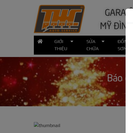
GARA Ô
MỸ ĐÌNH
GIỚI
SỬA
ĐỒNG
THIỆU
CHỮA
SƠN
Báo gi