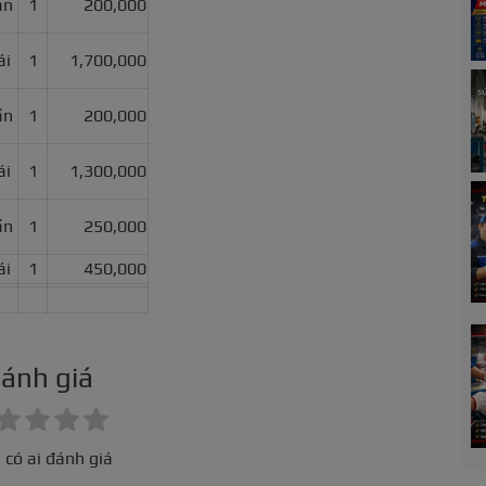
ần
1
200,000
ái
1
1,700,000
ần
1
200,000
ái
1
1,300,000
ần
1
250,000
ái
1
450,000
ánh giá
 có ai đánh giá