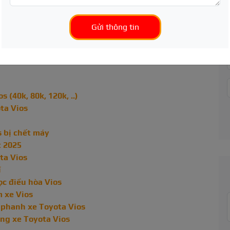
Gửi thông tin
 (40k, 80k, 120k, ..)
ta Vios
s bị chết máy
t 2025
ta Vios
í
ọc điều hòa Vios
m xe Vios
 phanh xe Toyota Vios
càng xe Toyota Vios