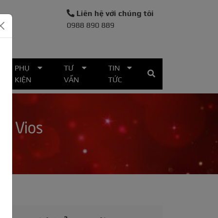
Liên hệ với chúng tôi
0988 890 889
30
PHỤ
TƯ
TIN
KIỆN
VẤN
TỨC
xe Vios