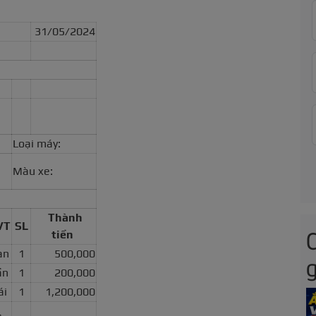
31/05/2024
Loại máy:
Màu xe:
Thành
VT
SL
tiền
an
1
500,000
g
ần
1
200,000
ái
1
1,200,000