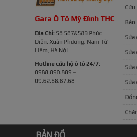
Cứu 
Gara Ô Tô Mỹ Đình THC
Bảo 
Địa Chỉ
: Số 587&589 Phúc
Sửa 
Diễn, Xuân Phương, Nam Từ
Liêm, Hà Nội
Sửa 
Hotline cứu hộ ô tô 24/7
:
Sửa 
0988.890.889 –
09.62.68.87.68
Sửa 
Đồng
Chăm
BẢN ĐỒ