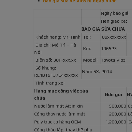
Báo giá sửa xe Vios bị ngập nước
Ngày báo giá:
Hẹn giao xe:
BÁO GIÁ SỬA CHỮA
Khách hàng: Mr. Hinh
Tel:
09xxxxxxxx
Địa chỉ: Mễ Trì – Hà
Km:
196523
Nội
Biển số: 30F-xxx.xx
Model:
Toyota Vios
Số khung:
Năm SX: 2014
RL4BT9F37E4xxxxxx
Tình trạng xe:
Hạng mục công việc sửa
Đơn giá
Đ
chữa
Nước làm mát Aisin xịn
500,000
C
Công thay nước làm mát
200,000
L
Puly trục cơ hàng OEM
1,200,000
C
Công tháo lắp, thay thế phụ