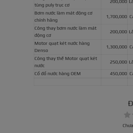
200,000
L
tùng puly trục cơ
Bơm nước làm mát động cơ
1,700,000
C
chính hãng
Công thay bơm nước làm mát
200,000
L
động cơ
Motor quạt két nước hàng
1,300,000
C
Denso
Công thay thế Motor quạt két
250,000
L
nước
Cổ đổ nước hàng OEM
450,000
C
Đ
Chưa