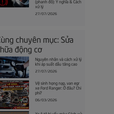
(phanh đỗ): Ý nghĩa & Cách
xử lý
27/07/2026
Cùng chuyên mục: Sửa
chữa động cơ
Nguyên nhân và cách xử lý
khi áp suất dầu tăng cao
27/07/2026
Vệ sinh họng nạp, van egr
xe Ford Ranger: Ở đâu? Chi
phí?
06/03/2026
Xe ô tô bị yếu máy: Cách xử