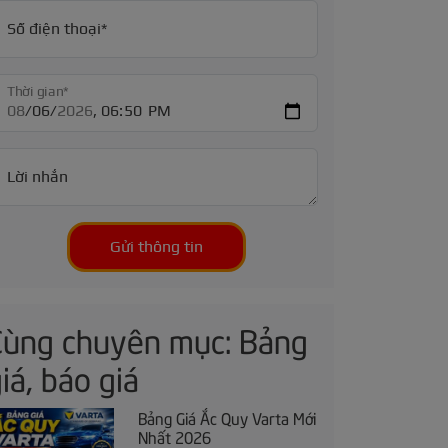
Số điện thoại*
Thời gian*
Lời nhắn
Gửi thông tin
Cùng chuyên mục: Bảng
iá, báo giá
Bảng Giá Ắc Quy Varta Mới
Nhất 2026