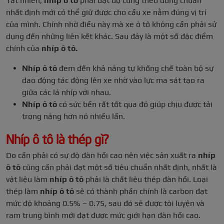
Tất nhiên,
nhíp ô tô
phải đạt độ cứng theo đúng chuẩn
nhất định mới có thể giữ được cho cầu xe nằm đúng vị trí
của mình. Chính nhờ điều này mà xe ô tô không cần phải sử
dụng đến những liên kết khác. Sau đây là một số đặc điểm
chính của
nhíp ô tô.
Nhíp ô tô
đem đến khả năng tự khống chế toàn bộ sự
dao động tác động lên xe nhờ vào lực ma sát tạo ra
giữa các lá nhíp với nhau.
Nhíp ô tô
có sức bền rất tốt qua đó giúp chịu được tải
trọng nặng hơn nó nhiều lần.
Nhíp ô tô là thép gì?
Do cần phải có sự độ đàn hồi cao nên việc sản xuất ra
nhíp
ô tô
cũng cần phải đạt một số tiêu chuẩn nhất định, nhất là
vật liệu làm
nhíp ô tô
phải là chất liệu thép đàn hồi. Loại
thép làm
nhíp ô tô
sẽ có thành phần chính là carbon đạt
mức độ khoảng 0.5% – 0.75, sau đó sẽ được tôi luyện và
ram trung bình mới đạt được mức giới hạn đàn hồi cao.