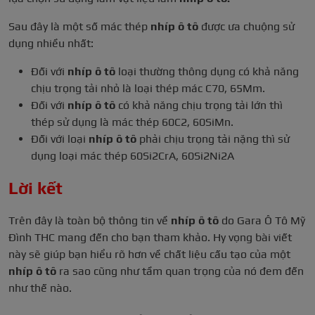
Sau đây là một số mác thép
nhíp ô tô
được ưa chuộng sử
dụng nhiều nhất:
Đối với
nhíp ô tô
loại thường thông dụng có khả năng
chịu trọng tải nhỏ là loại thép mác C70, 65Mm.
Đối với
nhíp ô tô
có khả năng chịu trọng tải lớn thì
thép sử dụng là mác thép 60C2, 60SiMn.
Đối với loại
nhíp ô tô
phải chịu trọng tải nặng thì sử
dụng loại mác thép 60Si2CrA, 60Si2Ni2A
Lời kết
Trên đây là toàn bộ thông tin về
nhíp ô tô
do Gara Ô Tô Mỹ
Đình THC mang đến cho bạn tham khảo. Hy vọng bài viết
này sẽ giúp bạn hiểu rõ hơn về chất liệu cấu tạo của một
nhíp ô tô
ra sao cũng như tầm quan trọng của nó đem đến
như thế nào.