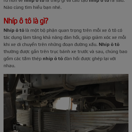
rõ hơn về
nhíp ô tô
là thép gì và cấu tạo
nhíp ô tô
ra sao.
Nào cùng tìm hiểu bạn nhé.
Nhíp ô tô là gì?
Nhíp ô tô
là một bộ phận quan trọng trên mỗi xe ô tô có
tác dụng làm tăng khả năng đàn hồi, giúp giảm xóc xe mỗi
khi xe di chuyển trên những đoạn đường xấu.
Nhíp ô tô
thường được gắn trên trục bánh xe trước và sau, chúng bao
gồm các tấm thép
nhíp ô tô
đàn hồi được ghép lại với
nhau.