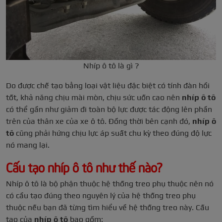
Nhíp ô tô là gì ?
Do được chế tạo bằng loại vật liệu đặc biệt có tính đàn hồi
tốt, khả năng chịu mài mòn, chịu sức uốn cao nên
nhíp ô tô
có thể gần như giảm đi toàn bộ lực được tác động lên phần
trên của thân xe của xe ô tô. Đồng thời bên cạnh đó,
nhíp ô
tô
cũng phải hứng chịu lực áp suất chu kỳ theo đúng độ lực
nó mang lại.
Cấu tạo nhíp ô tô như thế nào?
Nhíp ô tô là bộ phận thuộc hệ thống treo phụ thuộc nên nó
có cầu tạo đúng theo nguyên lý của hệ thống treo phụ
thuộc nếu bạn đã từng tìm hiểu về hệ thống treo này. Cấu
tạo của
nhíp ô tô
bao gồm: