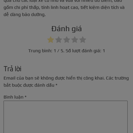
quả cho các loại xe cỡ nhỏ và vừa với nhiều ưu điểm, bao
gồm chi phí thấp, tính linh hoạt cao, tiết kiệm diện tích và
dễ dàng bảo dưỡng.
Đánh giá
Trung bình:
1
/ 5. Số lượt đánh giá:
1
Trả lời
Email của bạn sẽ không được hiển thị công khai.
Các trường
bắt buộc được đánh dấu
*
Bình luận
*